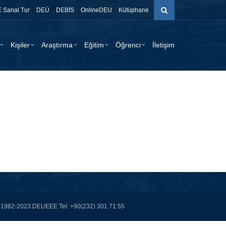
 Sanal Tur
DEÜ
DEBİS
OnlineDEU
Kütüphane
Kişiler
Araştırma
Eğitim
Öğrenci
İletişim
ght 1982-2023 DEUEEE Tel: +90(232) 301 71 55