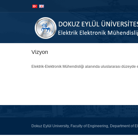
İçeriğe
Navigasyona
atla
atla
Vizyon
Elektrik-Elektronik Mühendisliği alanında uluslararası düzeyde 
Dokuz Eylül University, Faculty of Engineering, Department of